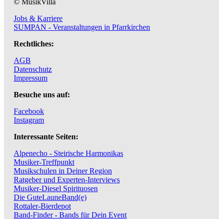
© MusikVilla
Jobs & Karriere
SUMPAN - Veranstaltungen in Pfarrkirchen
Rechtliches:
AGB
Datenschutz
Impressum
Besuche uns auf:
Facebook
Instagram
Interessante Seiten:
Alpenecho - Steirische Harmonikas
Musiker-Treffpunkt
Musikschulen in Deiner Region
Ratgeber und Experten-Interviews
Musiker-Diesel Spirituosen
Die GuteLauneBand(e)
Rottaler-Bierdepot
Band-Finder - Bands für Dein Event