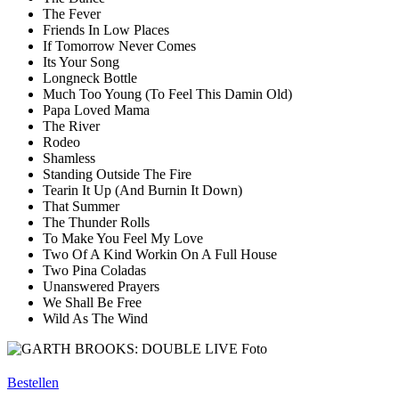
The Fever
Friends In Low Places
If Tomorrow Never Comes
Its Your Song
Longneck Bottle
Much Too Young (To Feel This Damin Old)
Papa Loved Mama
The River
Rodeo
Shamless
Standing Outside The Fire
Tearin It Up (And Burnin It Down)
That Summer
The Thunder Rolls
To Make You Feel My Love
Two Of A Kind Workin On A Full House
Two Pina Coladas
Unanswered Prayers
We Shall Be Free
Wild As The Wind
Bestellen