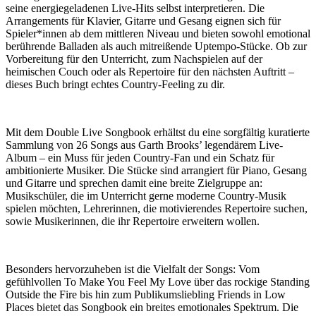
seine energiegeladenen Live-Hits selbst interpretieren. Die
Arrangements für Klavier, Gitarre und Gesang eignen sich für
Spieler*innen ab dem mittleren Niveau und bieten sowohl emotional
berührende Balladen als auch mitreißende Uptempo-Stücke. Ob zur
Vorbereitung für den Unterricht, zum Nachspielen auf der
heimischen Couch oder als Repertoire für den nächsten Auftritt –
dieses Buch bringt echtes Country-Feeling zu dir.
Mit dem Double Live Songbook erhältst du eine sorgfältig kuratierte
Sammlung von 26 Songs aus Garth Brooks’ legendärem Live-
Album – ein Muss für jeden Country-Fan und ein Schatz für
ambitionierte Musiker. Die Stücke sind arrangiert für Piano, Gesang
und Gitarre und sprechen damit eine breite Zielgruppe an:
Musikschüler, die im Unterricht gerne moderne Country-Musik
spielen möchten, Lehrerinnen, die motivierendes Repertoire suchen,
sowie Musikerinnen, die ihr Repertoire erweitern wollen.
Besonders hervorzuheben ist die Vielfalt der Songs: Vom
gefühlvollen To Make You Feel My Love über das rockige Standing
Outside the Fire bis hin zum Publikumsliebling Friends in Low
Places bietet das Songbook ein breites emotionales Spektrum. Die