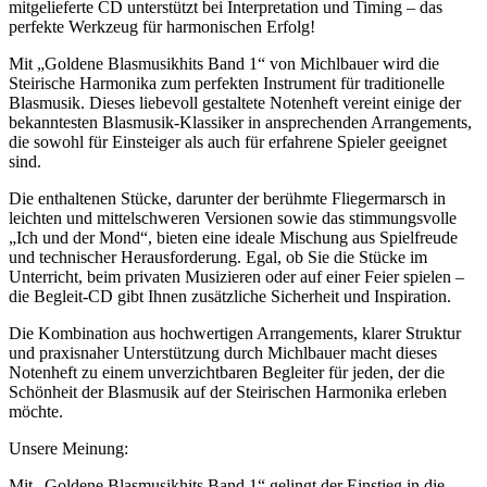
mitgelieferte CD unterstützt bei Interpretation und Timing – das
perfekte Werkzeug für harmonischen Erfolg!
Mit „Goldene Blasmusikhits Band 1“ von Michlbauer wird die
Steirische Harmonika zum perfekten Instrument für traditionelle
Blasmusik. Dieses liebevoll gestaltete Notenheft vereint einige der
bekanntesten Blasmusik-Klassiker in ansprechenden Arrangements,
die sowohl für Einsteiger als auch für erfahrene Spieler geeignet
sind.
Die enthaltenen Stücke, darunter der berühmte Fliegermarsch in
leichten und mittelschweren Versionen sowie das stimmungsvolle
„Ich und der Mond“, bieten eine ideale Mischung aus Spielfreude
und technischer Herausforderung. Egal, ob Sie die Stücke im
Unterricht, beim privaten Musizieren oder auf einer Feier spielen –
die Begleit-CD gibt Ihnen zusätzliche Sicherheit und Inspiration.
Die Kombination aus hochwertigen Arrangements, klarer Struktur
und praxisnaher Unterstützung durch Michlbauer macht dieses
Notenheft zu einem unverzichtbaren Begleiter für jeden, der die
Schönheit der Blasmusik auf der Steirischen Harmonika erleben
möchte.
Unsere Meinung:
Mit „Goldene Blasmusikhits Band 1“ gelingt der Einstieg in die