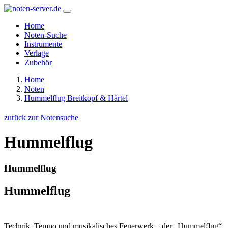
Home
Noten-Suche
Instrumente
Verlage
Zubehör
Home
Noten
Hummelflug Breitkopf & Härtel
zurück zur Notensuche
Hummelflug
Hummelflug
Hummelflug
Technik, Tempo und musikalisches Feuerwerk – der „Hummelflug“