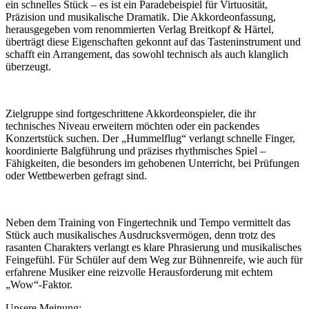
ein schnelles Stück – es ist ein Paradebeispiel für Virtuosität,
Präzision und musikalische Dramatik. Die Akkordeonfassung,
herausgegeben vom renommierten Verlag Breitkopf & Härtel,
überträgt diese Eigenschaften gekonnt auf das Tasteninstrument und
schafft ein Arrangement, das sowohl technisch als auch klanglich
überzeugt.
Zielgruppe sind fortgeschrittene Akkordeonspieler, die ihr
technisches Niveau erweitern möchten oder ein packendes
Konzertstück suchen. Der „Hummelflug“ verlangt schnelle Finger,
koordinierte Balgführung und präzises rhythmisches Spiel –
Fähigkeiten, die besonders im gehobenen Unterricht, bei Prüfungen
oder Wettbewerben gefragt sind.
Neben dem Training von Fingertechnik und Tempo vermittelt das
Stück auch musikalisches Ausdrucksvermögen, denn trotz des
rasanten Charakters verlangt es klare Phrasierung und musikalisches
Feingefühl. Für Schüler auf dem Weg zur Bühnenreife, wie auch für
erfahrene Musiker eine reizvolle Herausforderung mit echtem
„Wow“-Faktor.
Unsere Meinung: