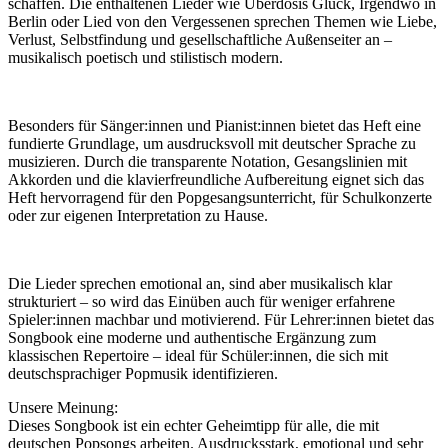
schaffen. Die enthaltenen Lieder wie Überdosis Glück, Irgendwo in
Berlin oder Lied von den Vergessenen sprechen Themen wie Liebe,
Verlust, Selbstfindung und gesellschaftliche Außenseiter an –
musikalisch poetisch und stilistisch modern.
Besonders für Sänger:innen und Pianist:innen bietet das Heft eine
fundierte Grundlage, um ausdrucksvoll mit deutscher Sprache zu
musizieren. Durch die transparente Notation, Gesangslinien mit
Akkorden und die klavierfreundliche Aufbereitung eignet sich das
Heft hervorragend für den Popgesangsunterricht, für Schulkonzerte
oder zur eigenen Interpretation zu Hause.
Die Lieder sprechen emotional an, sind aber musikalisch klar
strukturiert – so wird das Einüben auch für weniger erfahrene
Spieler:innen machbar und motivierend. Für Lehrer:innen bietet das
Songbook eine moderne und authentische Ergänzung zum
klassischen Repertoire – ideal für Schüler:innen, die sich mit
deutschsprachiger Popmusik identifizieren.
Unsere Meinung:
Dieses Songbook ist ein echter Geheimtipp für alle, die mit
deutschen Popsongs arbeiten. Ausdrucksstark, emotional und sehr